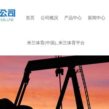
首页
公司概况
产品中心
新闻中心
米兰体育(中国)_米兰体育平台