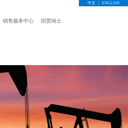
中文
|
ENGLISH
销售服务中心
招贤纳士